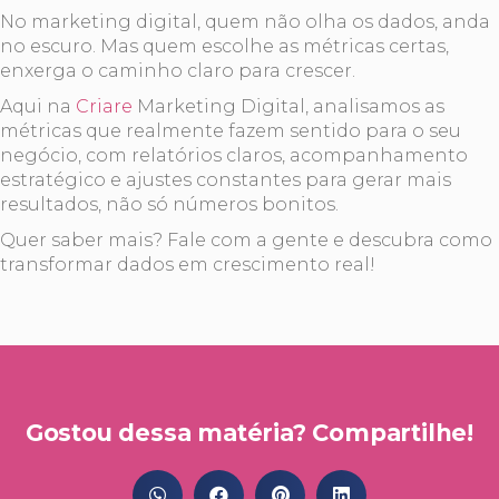
No marketing digital, quem não olha os dados, anda
no escuro. Mas quem escolhe as métricas certas,
enxerga o caminho claro para crescer.
Aqui na
Criare
Marketing Digital, analisamos as
métricas que realmente fazem sentido para o seu
negócio, com relatórios claros, acompanhamento
estratégico e ajustes constantes para gerar mais
resultados, não só números bonitos.
Quer saber mais? Fale com a gente e descubra como
transformar dados em crescimento real!
Gostou dessa matéria? Compartilhe!