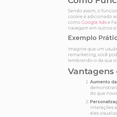
Como Func
Sendo assim, o funcio
cookie é adicionado a
como
Google Ads
e Fa
navegam em outros site
Exemplo Práti
Imagine que um usuário
remarketing, você pode
lembrando-o da sua vis
Vantagens
Aumento da
demonstrara
do que novos
Personaliza
interações a
eles visual