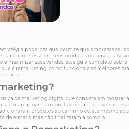
estratégia poderosa que permite que empresas se r
straram interesse em seus produtos ou serviços. Se 
ão e maximizar suas vendas, este guia completo sobre
o que é remarketing, como funciona e as melhores prá
a eficaz.
marketing?
nica de marketing digital que consiste em mostrar 
m sua marca, mas não concluíram uma conversão. Isso
e, adicionaram produtos ao carrinho ou até mesmo aqu
ta de e-mails, mas não finalizaram a compra.