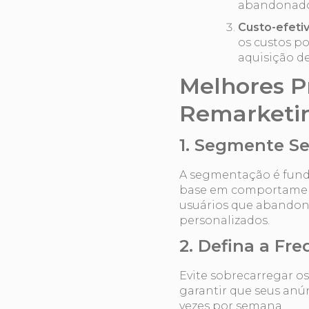
abandonado
Custo-efeti
os custos p
aquisição de
Melhores P
Remarketi
1. Segmente S
A segmentação é fund
base em comportamento
usuários que abandona
personalizados.
2. Defina a Fr
Evite sobrecarregar os
garantir que seus anún
vezes por semana.