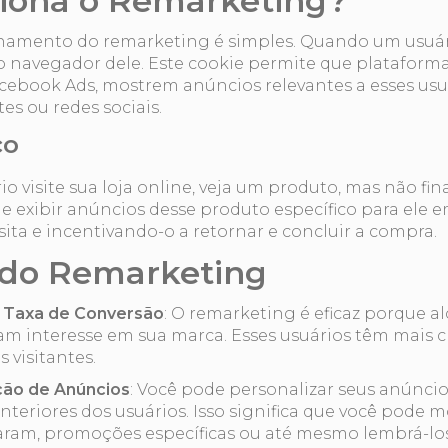
iona o Remarketing?
namento do remarketing é simples. Quando um usuário
o navegador dele. Este cookie permite que plataforma
cebook Ads, mostrem anúncios relevantes a esses usu
s ou redes sociais.
co
 visite sua loja online, veja um produto, mas não fin
 exibir anúncios desse produto específico para ele em
ita e incentivando-o a retornar e concluir a compra.
 do Remarketing
 Taxa de Conversão
: O remarketing é eficaz porque a
m interesse em sua marca. Esses usuários têm mais 
 visitantes.
ção de Anúncios
: Você pode personalizar seus anúnci
nteriores dos usuários. Isso significa que você pode 
izaram, promoções específicas ou até mesmo lembrá-los