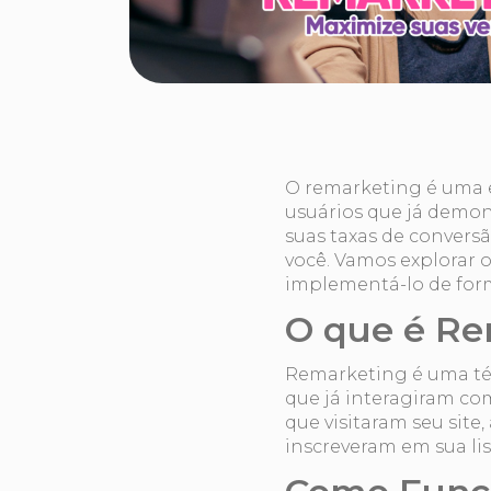
O remarketing é uma 
usuários que já demon
suas taxas de convers
você. Vamos explorar 
implementá-lo de form
O que é Re
Remarketing é uma téc
que já interagiram co
que visitaram seu sit
inscreveram em sua lis