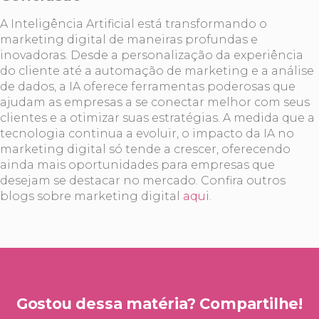
A Inteligência Artificial está transformando o
marketing digital de maneiras profundas e
inovadoras. Desde a personalização da experiência
do cliente até a automação de marketing e a análise
de dados, a IA oferece ferramentas poderosas que
ajudam as empresas a se conectar melhor com seus
clientes e a otimizar suas estratégias. A medida que a
tecnologia continua a evoluir, o impacto da IA no
marketing digital só tende a crescer, oferecendo
ainda mais oportunidades para empresas que
desejam se destacar no mercado. Confira outros
blogs sobre marketing digital
aqui
.
Gostou dessa matéria? Compartilhe!