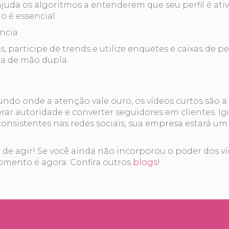
juda os algoritmos a entenderem que seu perfil é ativ
 é essencial.
ência
participe de trends e utilize enquetes e caixas de p
a de mão dupla.
o onde a atenção vale ouro, os vídeos curtos são a 
rar autoridade e converter seguidores em clientes. Ig
 consistentes nas redes sociais, sua empresa estará u
a de agir! Se você ainda não incorporou o poder dos v
momento é agora. Confira outros
blogs
!