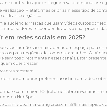
sumir conteúdos que entreguem valor em poucos se
e viralização: Plataformas priorizam esse tipo de con
o alcance orgânico.
 a audiência: Marcas que usam vídeos curtos conse
trar bastidores, responder dúvidas e criar proximida
ir em redes sociais em 2025?
des sociais não são mais apenas um espaço para ent
erosas para negócios de todos os tamanhos. O público
e serviços diretamente nesses canais. Estar presente
quem quer crescer.
recentes mostram:
 dos consumidores preferem assistir a um vídeo sob
.
formato com maior ROI (retorno sobre investimento) n
tudos da HubSpot.
e usam vídeo marketing crescem 49% mais rápido do