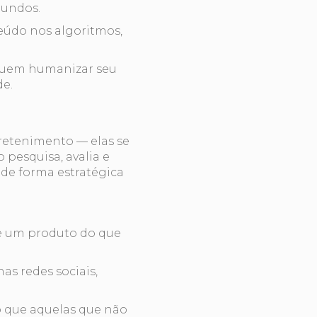
gundos.
teúdo nos algoritmos,
guem humanizar seu
de.
retenimento — elas se
 pesquisa, avalia e
 de forma estratégica
re um produto do que
as redes sociais,
 que aquelas que não