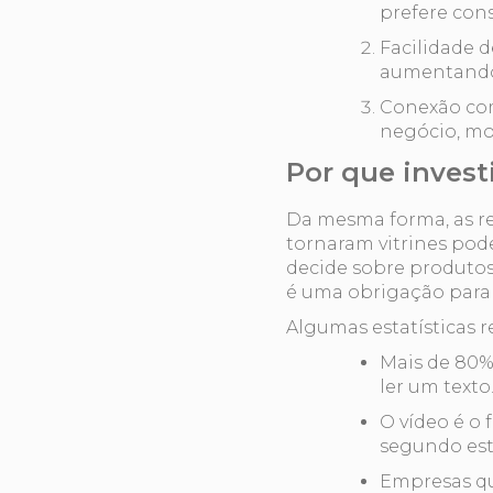
prefere con
Facilidade d
aumentando 
Conexão com
negócio, mos
Por que invest
Da mesma forma, as re
tornaram vitrines pod
decide sobre produtos 
é uma obrigação para 
Algumas estatísticas 
Mais de 80%
ler um texto
O vídeo é o 
segundo es
Empresas qu