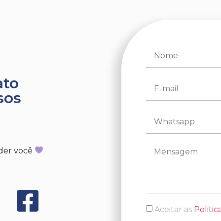
ato
sos
der você
Aceitar as
Politic