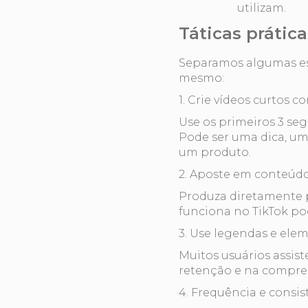
utilizam.
Táticas prática
Separamos algumas est
mesmo:
1. Crie vídeos curtos 
Use os primeiros 3 s
Pode ser uma dica, um
um produto.
2. Aposte em conteúdo
Produza diretamente p
funciona no TikTok p
3. Use legendas e elem
Muitos usuários assis
retenção e na compr
4. Frequência e consis